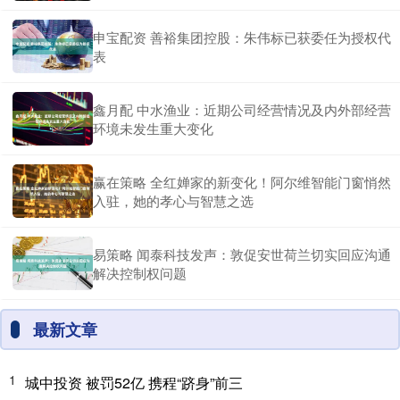
申宝配资 善裕集团控股：朱伟标已获委任为授权代
表
鑫月配 中水渔业：近期公司经营情况及内外部经营
环境未发生重大变化
赢在策略 全红婵家的新变化！阿尔维智能门窗悄然
入驻，她的孝心与智慧之选
易策略 闻泰科技发声：敦促安世荷兰切实回应沟通
解决控制权问题
最新文章
1
城中投资 被罚52亿 携程“跻身”前三