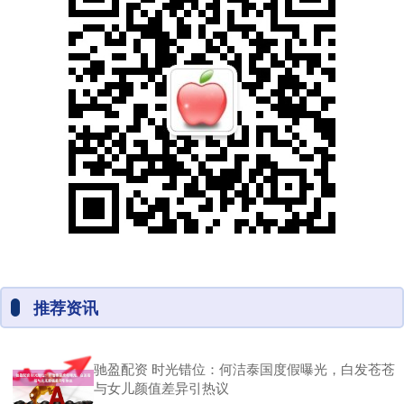
推荐资讯
驰盈配资 时光错位：何洁泰国度假曝光，白发苍苍
与女儿颜值差异引热议