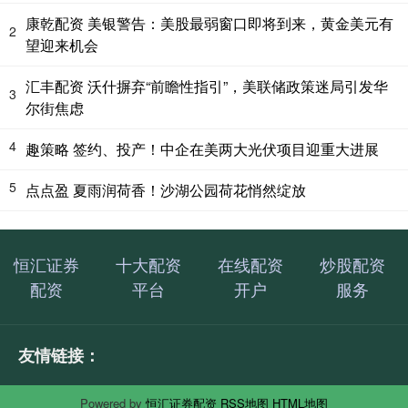
康乾配资 美银警告：美股最弱窗口即将到来，黄金美元有
2
望迎来机会
汇丰配资 沃什摒弃“前瞻性指引”，美联储政策迷局引发华
3
尔街焦虑
4
趣策略 签约、投产！中企在美两大光伏项目迎重大进展
5
点点盈 夏雨润荷香！沙湖公园荷花悄然绽放
恒汇证券
十大配资
在线配资
炒股配资
配资
平台
开户
服务
友情链接：
Powered by
恒汇证券配资
RSS地图
HTML地图