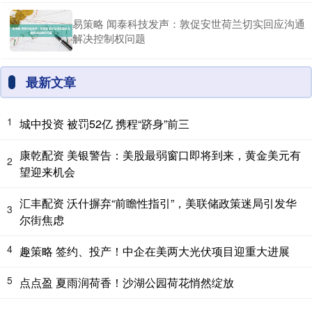
易策略 闻泰科技发声：敦促安世荷兰切实回应沟通
解决控制权问题
最新文章
1
城中投资 被罚52亿 携程“跻身”前三
康乾配资 美银警告：美股最弱窗口即将到来，黄金美元有
2
望迎来机会
汇丰配资 沃什摒弃“前瞻性指引”，美联储政策迷局引发华
3
尔街焦虑
4
趣策略 签约、投产！中企在美两大光伏项目迎重大进展
5
点点盈 夏雨润荷香！沙湖公园荷花悄然绽放