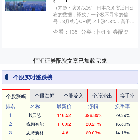
（来源：防务战况） 日本总务省近日公
布的数据，释放了一个极不寻常的信
号：3月核心CPI同比上涨1.8%，高于前
值1.6%。这是五个月来首次加速。 别小
查看：
135
分类：
恒汇证券配资
看这0.2....
恒汇证券配资文章已加载完成
个股实时涨跌榜
个股跌幅
个股流入
个股流出
换手率
个股涨幅
排名
名称
最新价
涨幅
换手率
1
N展芯
116.52
396.89%
79.39%
2
锐翔智能
110.02
20.21%
16.80%
3
志特新材
14.8
20.03%
14.18%