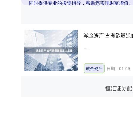
同时提供专业的投资指导，帮助您实现财富增值
诚金资产 占有欲最强
....
诚金资产
日期：01-09
恒汇证券配
深证成指
14305.36
.36
0.98%
195.24
1