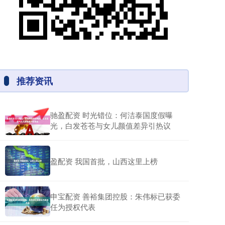
推荐资讯
驰盈配资 时光错位：何洁泰国度假曝
光，白发苍苍与女儿颜值差异引热议
盈配资 我国首批，山西这里上榜
申宝配资 善裕集团控股：朱伟标已获委
任为授权代表