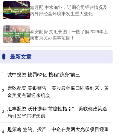
鑫月配 中水渔业：近期公司经营情况及
内外部经营环境未发生重大变化
泰安配资 文汇长图｜一图了解2026年上
海市为民办实事项目！
最新文章
1
城中投资 被罚52亿 携程“跻身”前三
康乾配资 美银警告：美股最弱窗口即将到来，黄
2
金美元有望迎来机会
汇丰配资 沃什摒弃“前瞻性指引”，美联储政策迷
3
局引发华尔街焦虑
趣策略 签约、投产！中企在美两大光伏项目迎重
4