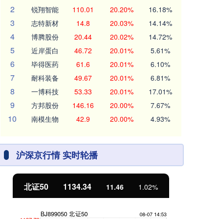
2
锐翔智能
110.01
20.20%
16.18%
3
志特新材
14.8
20.03%
14.14%
4
博腾股份
20.44
20.02%
14.72%
5
近岸蛋白
46.72
20.01%
5.61%
6
毕得医药
61.6
20.01%
6.10%
7
耐科装备
49.67
20.01%
6.81%
8
一博科技
53.33
20.01%
17.01%
9
方邦股份
146.16
20.00%
7.67%
10
南模生物
42.9
20.00%
4.93%
沪深京行情 实时轮播
北证50
1134.34
创
11.46
1.02%