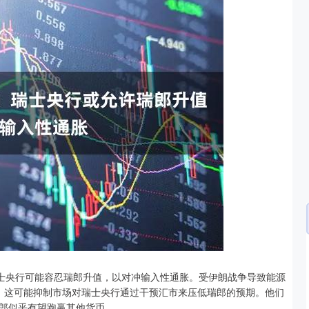
深证成指
14110.12
57%
-34.08
-0.24%
瑞士央行可能容忍瑞郎升值，以对冲输入性通胀。受伊朗战争导致能源
，这可能抑制市场对瑞士央行通过干预汇市来压低瑞郎的预期。他们
郎似乎有望跑赢其他货币。