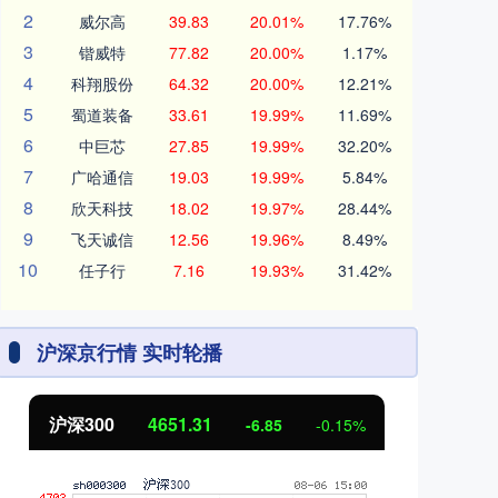
2
威尔高
39.83
20.01%
17.76%
3
锴威特
77.82
20.00%
1.17%
4
科翔股份
64.32
20.00%
12.21%
5
蜀道装备
33.61
19.99%
11.69%
6
中巨芯
27.85
19.99%
32.20%
7
广哈通信
19.03
19.99%
5.84%
8
欣天科技
18.02
19.97%
28.44%
9
飞天诚信
12.56
19.96%
8.49%
10
任子行
7.16
19.93%
31.42%
沪深京行情 实时轮播
沪深300
4651.31
北
-6.85
-0.15%