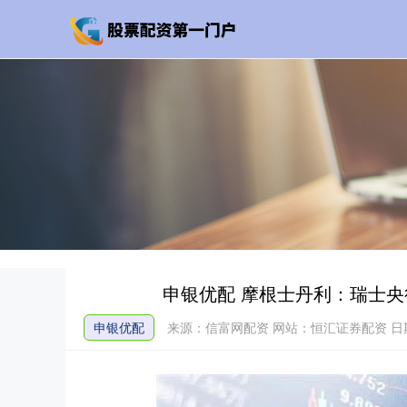
申银优配 摩根士丹利：瑞士
申银优配
来源：信富网配资
网站：恒汇证券配资
日期