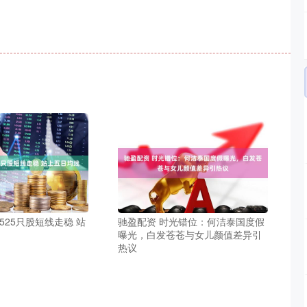
525只股短线走稳 站
驰盈配资 时光错位：何洁泰国度假
曝光，白发苍苍与女儿颜值差异引
热议