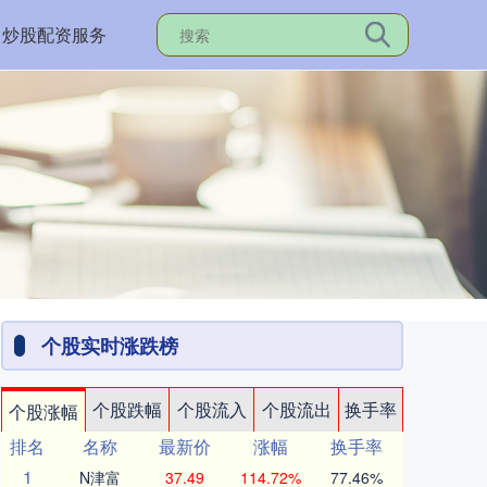
炒股配资服务
个股实时涨跌榜
个股跌幅
个股流入
个股流出
换手率
个股涨幅
排名
名称
最新价
涨幅
换手率
1
N津富
37.49
114.72%
77.46%