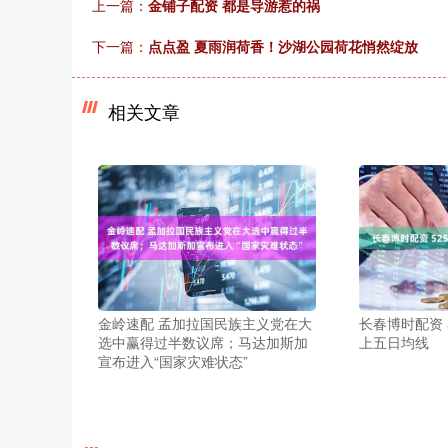
上一篇：
金铺子配资 都是导游惹的祸
下一篇：
点点盈 夏雨润荷香！沙湖公园荷花悄然绽放
相关文章
金岭速配 孟加拉国民族主义党在大
长春博时配资 
选中赢得过半数议席；马达加斯加
上五日均线
宣布进入“国家灾难状态”