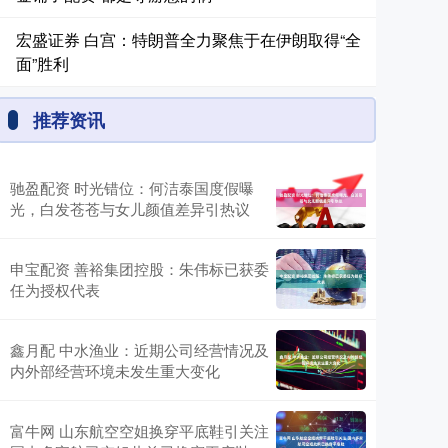
宏盛证券 白宫：特朗普全力聚焦于在伊朗取得“全
面”胜利
推荐资讯
驰盈配资 时光错位：何洁泰国度假曝
光，白发苍苍与女儿颜值差异引热议
申宝配资 善裕集团控股：朱伟标已获委
任为授权代表
鑫月配 中水渔业：近期公司经营情况及
内外部经营环境未发生重大变化
富牛网 山东航空空姐换穿平底鞋引关注