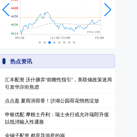
热点资讯
汇丰配资 沃什摒弃“前瞻性指引”，美联储政策迷局
引发华尔街焦虑
点点盈 夏雨润荷香！沙湖公园荷花悄然绽放
申银优配 摩根士丹利：瑞士央行或允许瑞郎升值
以抵消输入性通胀
金铺子配资 都是导游惹的祸