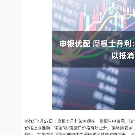
上证指数
3900.35
00
-0.01%
21.92
0.
格隆汇4月27日｜摩根士丹利策略师在一份报告中表示，
价格上涨推动，该国3月份进口价格有所上升。策略师表示
指出，如果对全球增长的担忧显著拖累全球债券收益率，瑞