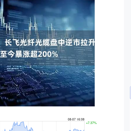
沪深300
4694.44
.42%
43.13
0.93%