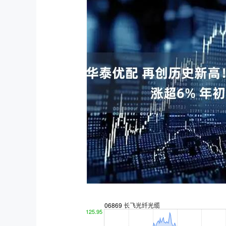
深证成指
14311.01
.68
1.02%
200.89
1