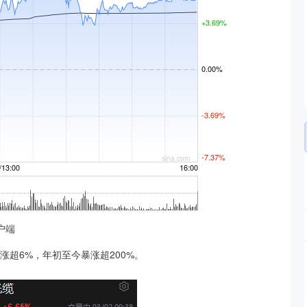
户端
超6%，年初至今暴涨超200%。